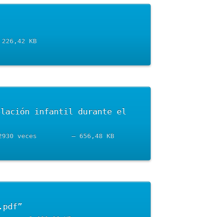
020-5053.pdf		– Descargado 3172 veces		– 226,42 KB
GUIA_BUENAS_PRACTICAS_POBLACION_INFANTIL_ESTADO_DE_ALARMA.pdf		– Descargado 2930 veces		– 656,48 KB
	Descargar “PlanTransicionNuevaNormalidad-1.pdf”	