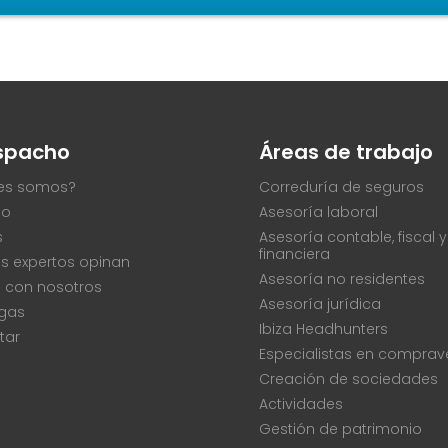
espacho
Áreas de trabajo
es somos?
Correduría de seguros
po
Asesoría laboral
s
Asesoría contable, fiscal y
financiera
s expertos opinan
Asesoría no residentes
a con nosotros
Asesoría jurídica
gas
Ibiza Headhunters
tar
Especialistas en comprav
Creación de sociedades
Actividades
Gestión de patrimonio