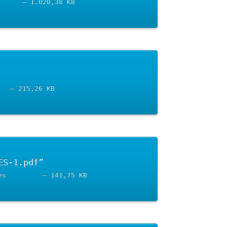
PlanTransicionNuevaNormalidad-1.pdf		– Descargado 2952 veces		– 1.020,38 KB
ar “28042020_Anexo-II-FASES-1.pdf”	
28042020_Anexo-II-FASES-1.pdf		– Descargado 3226 veces		– 215,26 KB
	Descargar “28042020_Anexo-I-PANEL-DE-INDICADORES-1.pdf”	
28042020_Anexo-I-PANEL-DE-INDICADORES-1.pdf		– Descargado 3372 veces		– 141,75 KB