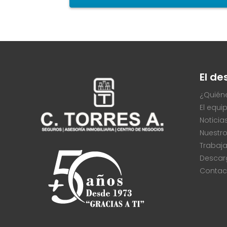
El d
¿Quién
El equi
Noticia
Nuestro
Trabaj
Descar
Contac