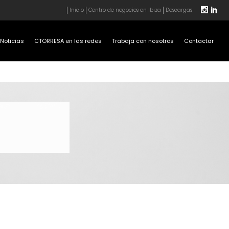
Inicio
Centro de negocios en Ibiza
Descargas
Noticias
CTORRESA en las redes
Trabaja con nosotros
Contactar