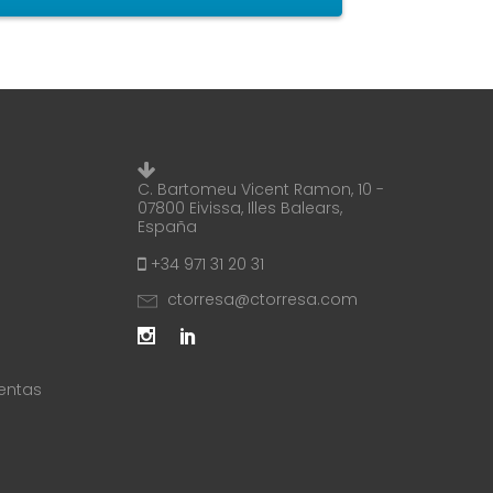
C. Bartomeu Vicent Ramon, 10 -
07800 Eivissa, Illes Balears,
España
+34 971 31 20 31
ctorresa@ctorresa.com
entas