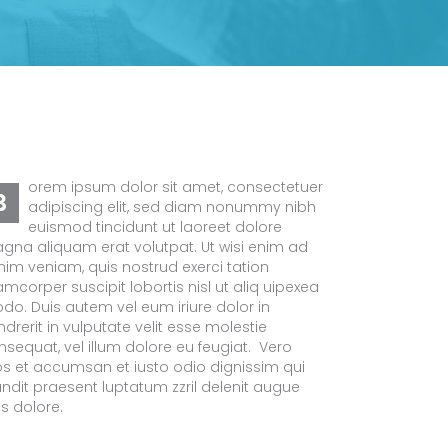
orem ipsum dolor sit amet, consectetuer
B
adipiscing elit, sed diam nonummy nibh
euismod tincidunt ut laoreet dolore
gna aliquam erat volutpat. Ut wisi enim ad
nim veniam, quis nostrud exerci tation
amcorper suscipit lobortis nisl ut aliq uipexea
do. Duis autem vel eum iriure dolor in
drerit in vulputate velit esse molestie
nsequat, vel illum dolore eu feugiat. Vero
os et accumsan et iusto odio dignissim qui
andit praesent luptatum zzril delenit augue
is dolore.