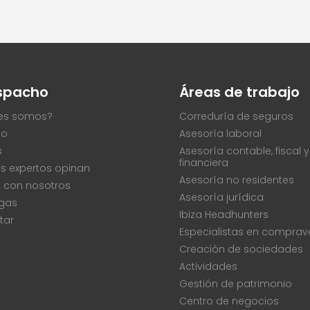
espacho
Áreas de trabajo
es somos?
Correduría de seguros
po
Asesoría laboral
s
Asesoría contable, fiscal y
financiera
s expertos opinan
Asesoría no residentes
a con nosotros
Asesoría jurídica
gas
Ibiza Headhunters
tar
Especialistas en comprav
Creación de sociedades
Actividades
Gestión de patrimonio
Centro de negocios