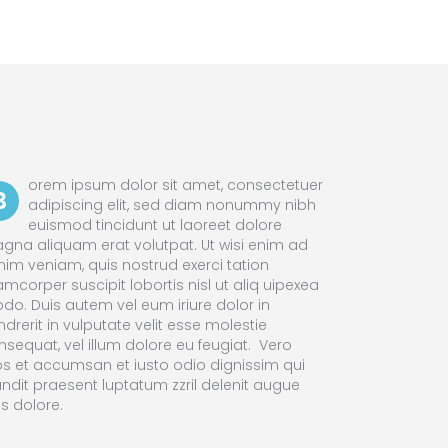
orem ipsum dolor sit amet, consectetuer
B
adipiscing elit, sed diam nonummy nibh
euismod tincidunt ut laoreet dolore
gna aliquam erat volutpat. Ut wisi enim ad
nim veniam, quis nostrud exerci tation
amcorper suscipit lobortis nisl ut aliq uipexea
do. Duis autem vel eum iriure dolor in
drerit in vulputate velit esse molestie
nsequat, vel illum dolore eu feugiat. Vero
os et accumsan et iusto odio dignissim qui
andit praesent luptatum zzril delenit augue
is dolore.