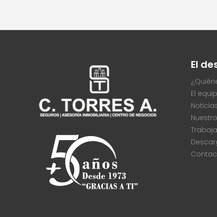
El d
¿Quién
El equi
Noticia
Nuestro
Trabaj
Descar
Contac