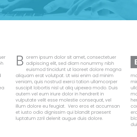
B
uer
orem ipsum dolor sit amet, consectetuer
bh
adipiscing elit, sed diam nonummy nibh
euismod tincidunt ut laoreet dolore magna
d
aliquam erat volutpat. Ut wisi enim ad minim
ma
veniam, quis nostrud exerci tation ullamcorper
mi
xea
suscipit lobortis nisl ut aliq uipexea modo. Duis
ull
autem vel eum iriure dolor in hendrerit in
mo
vulputate velit esse molestie consequat, vel
hen
illum dolore eu feugiat. Vero eros et accumsan
co
et iusto odio dignissim qui blandit praesent
er
luptatum zzril delenit augue duis dolore.
bl
du