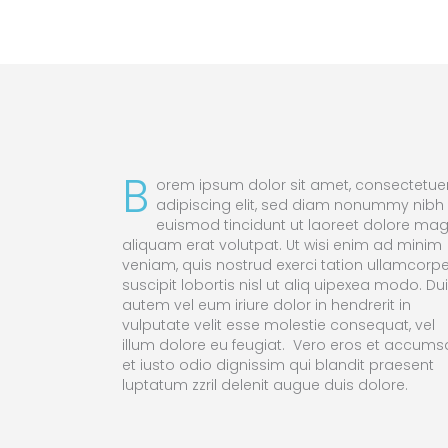
B
orem ipsum dolor sit amet, consectetue
adipiscing elit, sed diam nonummy nibh
euismod tincidunt ut laoreet dolore ma
aliquam erat volutpat. Ut wisi enim ad minim
veniam, quis nostrud exerci tation ullamcorpe
suscipit lobortis nisl ut aliq uipexea modo. Du
autem vel eum iriure dolor in hendrerit in
vulputate velit esse molestie consequat, vel
illum dolore eu feugiat. Vero eros et accum
et iusto odio dignissim qui blandit praesent
luptatum zzril delenit augue duis dolore.