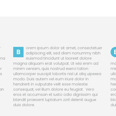
r
orem ipsum dolor sit amet, consectetuer
B
adipiscing elit, sed diam nonummy nibh
gna
euismod tincidunt ut laoreet dolore
magna aliquam erat volutpat. Ut wisi enim ad
ma
r
minim veniam, quis nostrud exerci tation
mi
is
ullamcorper suscipit lobortis nisl ut aliq uipexea
ull
modo. Duis autem vel eum iriure dolor in
mo
hendrerit in vulputate velit esse molestie
hen
san
consequat, vel illum dolore eu feugiat. Vero
co
eros et accumsan et iusto odio dignissim qui
er
blandit praesent luptatum zzril delenit augue
bl
duis dolore.
du