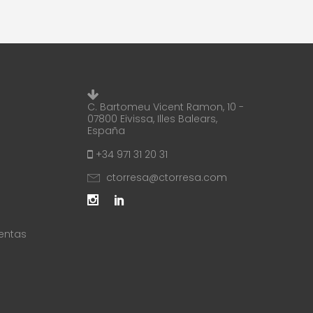
C. Bartomeu Vicent Ramon, 10 -
07800 Eivissa, Illes Balears,
España
+34 971 31 20 31
ctorresa@ctorresa.com
entas