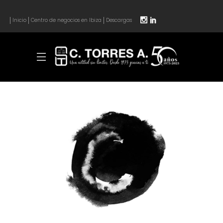
Inicio
Centro de negocios en Ibiza
Descargas
WANDERLUST ALPHABET
Coffee
Photography