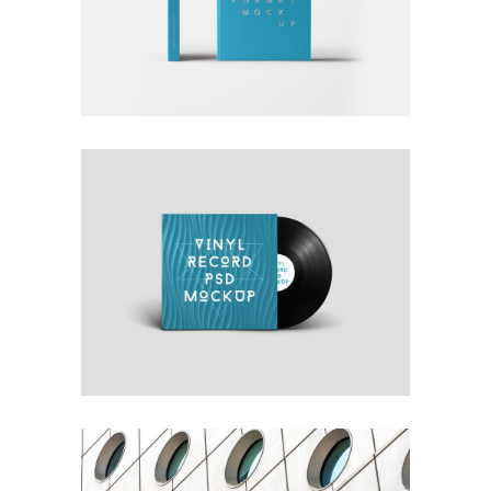
RATHER BE READING
Blue
Photography
Typography
OWN IT ON VINYL
Blue
Photography
Typography