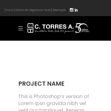
Inicio
Centro de negocios en Ibiza
Descargas
PROJECT NAME
This is Photoshop’s version of
Lorem Ipsn gravida nibh vel
velit auctoraliquet. Aenean