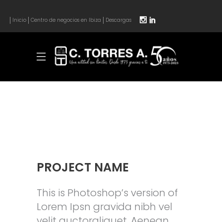
Inicio
Centro de negocios en Ibiza
Descargas
PROJECT NAME
This is Photoshop’s version of
Lorem Ipsn gravida nibh vel
velit auctoraliquet. Aenean