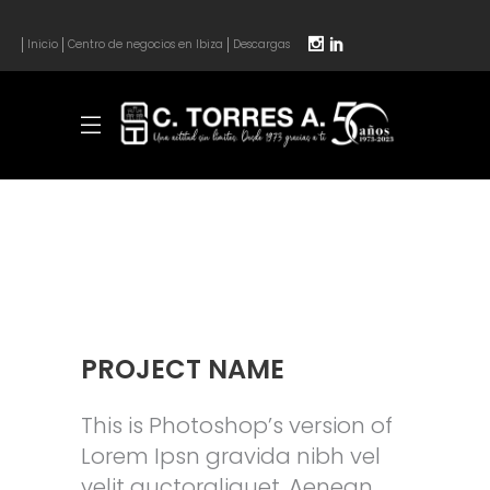
Inicio
Centro de negocios en Ibiza
Descargas
PROJECT NAME
This is Photoshop’s version of
Lorem Ipsn gravida nibh vel
velit auctoraliquet. Aenean