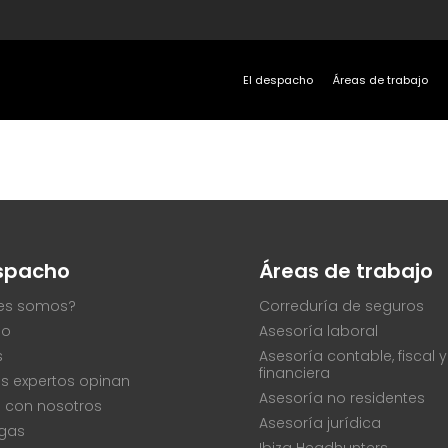
El despacho
Áreas de trabajo
espacho
Áreas de trabajo
es somos?
Correduría de seguros
po
Asesoría laboral
s
Asesoría contable, fiscal y
financiera
s expertos opinan
Asesoría no residentes
a con nosotros
Asesoría jurídica
gas