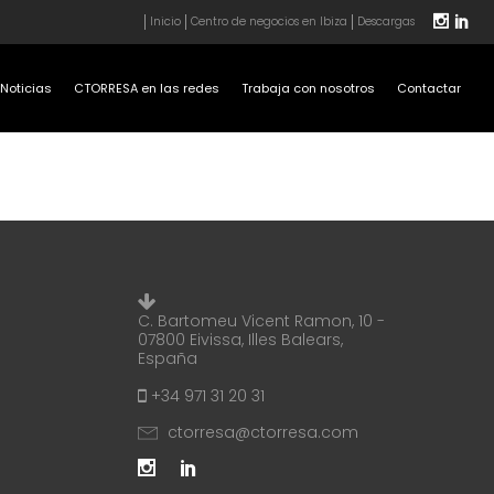
Inicio
Centro de negocios en Ibiza
Descargas
Noticias
CTORRESA en las redes
Trabaja con nosotros
Contactar
C. Bartomeu Vicent Ramon, 10 -
07800 Eivissa, Illes Balears,
España
+34 971 31 20 31
ctorresa@ctorresa.com