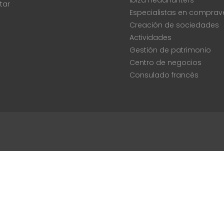
Ibiza Headhunters
tar
Especialistas en comprav
Creación de sociedades
Actividades
Gestión de patrimonio
Centro de negocios
Consulado francés