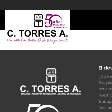
El d
¿Quién
El equi
Noticia
Nuestro
Trabaj
Descar