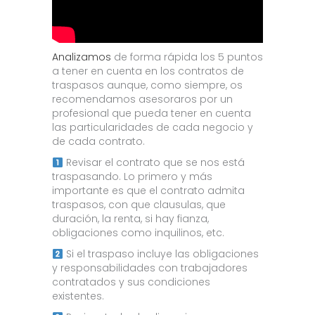
Analizamos
de forma rápida los 5 puntos
a tener en cuenta en los contratos de
traspasos aunque, como siempre, os
recomendamos asesoraros por un
profesional que pueda tener en cuenta
las particularidades de cada negocio y
de cada contrato.
Revisar el contrato que se nos está
traspasando. Lo primero y más
importante es que el contrato admita
traspasos, con que clausulas, que
duración, la renta, si hay fianza,
obligaciones como inquilinos, etc.
Si el traspaso incluye las obligaciones
y responsabilidades con trabajadores
contratados y sus condiciones
existentes.