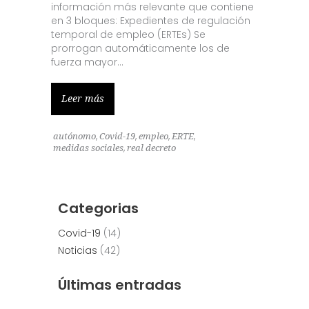
información más relevante que contiene
en 3 bloques: Expedientes de regulación
temporal de empleo (ERTEs) Se
prorrogan automáticamente los de
fuerza mayor
Leer más
,
,
,
,
autónomo
Covid-19
empleo
ERTE
,
medidas sociales
real decreto
Categorias
Covid-19
(14)
Noticias
(42)
Últimas entradas