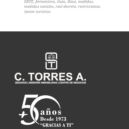
ERTE
formentera
Guia
ibiza
medidas
medidas sociales
real decreto
restricciones
Sector turístico