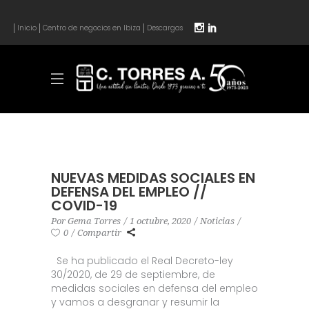
Inicio
Centro de negocios en Ibiza
Descargas
NUEVAS MEDIDAS SOCIALES EN
DEFENSA DEL EMPLEO //
COVID-19
Por
Gema Torres
1 octubre, 2020
Noticias
0
Compartir
Se ha publicado el Real Decreto-ley
30/2020, de 29 de septiembre, de
medidas sociales en defensa del empleo
y vamos a desgranar y resumir la